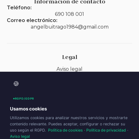
Información de contacto
Teléfono:
690 108 001
Correo electrónico:
angelbuitrago1984@gmail.com
Legal
Aviso legal
Política de privacidad
🍪
Política de cookies (UE)
RGPD/GDPR
Accesibilidad
Usamos cookies
Utilizamos cookies para analizar nuestros servicios y mostrarte
contenido relevante. Puedes aceptar, configurar o rechazar su
uso según el RGPD.
Política de cookies
·
Política de privacidad
·
Aviso legal