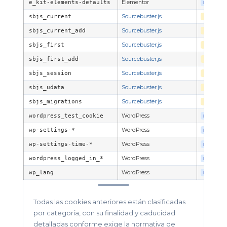
e_kit-elements-defaults
Elementor
PROPIA
sbjs_current
Sourcebuster.js
TERCER
sbjs_current_add
Sourcebuster.js
TERCER
sbjs_first
Sourcebuster.js
TERCER
sbjs_first_add
Sourcebuster.js
TERCER
sbjs_session
Sourcebuster.js
TERCER
sbjs_udata
Sourcebuster.js
TERCER
sbjs_migrations
Sourcebuster.js
TERCER
wordpress_test_cookie
WordPress
PROPIA
wp-settings-*
WordPress
PROPIA
wp-settings-time-*
WordPress
PROPIA
wordpress_logged_in_*
WordPress
PROPIA
wp_lang
WordPress
PROPIA
Todas las cookies anteriores están clasificadas
por categoría, con su finalidad y caducidad
detalladas conforme exige la normativa de