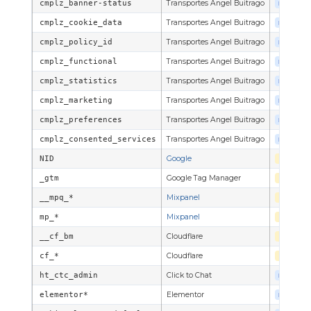
cmplz_banner-status
Transportes Angel Buitrago
PROPIA
cmplz_cookie_data
Transportes Angel Buitrago
PROPIA
cmplz_policy_id
Transportes Angel Buitrago
PROPIA
cmplz_functional
Transportes Angel Buitrago
PROPIA
cmplz_statistics
Transportes Angel Buitrago
PROPIA
cmplz_marketing
Transportes Angel Buitrago
PROPIA
cmplz_preferences
Transportes Angel Buitrago
PROPIA
cmplz_consented_services
Transportes Angel Buitrago
PROPIA
NID
Google
TERCER
_gtm
Google Tag Manager
TERCER
__mpq_*
Mixpanel
TERCER
mp_*
Mixpanel
TERCER
__cf_bm
Cloudflare
TERCER
cf_*
Cloudflare
TERCER
ht_ctc_admin
Click to Chat
PROPIA
elementor*
Elementor
PROPIA